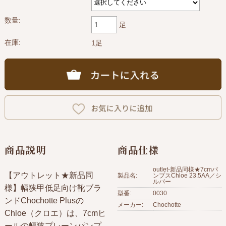
数量:
足
在庫:
1足
商品説明
商品仕様
outlet-新品同様★7cmパ
【アウトレット★新品同
製品名:
ンプスChloe 23.5AA／シ
ルバー
様】幅狭甲低足向け靴ブラ
型番:
0030
ンドChochotte Plusの
メーカー:
Chochotte
Chloe（クロエ）は、7cmヒ
ールの幅狭プレーンパンプ