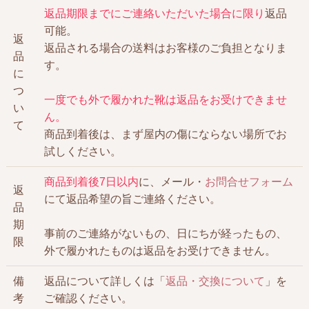
返品期限までにご連絡いただいた場合に限り
返品
可能。
返
返品される場合の送料はお客様のご負担となりま
品
す。
に
つ
一度でも外で履かれた靴は返品をお受けできませ
い
ん。
て
商品到着後は、まず屋内の傷にならない場所でお
試しください。
商品到着後7日以内
に、メール・
お問合せフォーム
返
にて返品希望の旨ご連絡ください。
品
期
事前のご連絡がないもの、日にちが経ったもの、
限
外で履かれたものは返品をお受けできません。
備
返品について詳しくは「
返品・交換について
」を
考
ご確認ください。