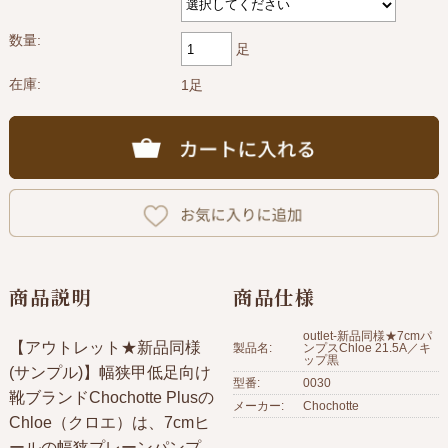
数量:
足
在庫:
1足
商品説明
商品仕様
outlet-新品同様★7cmパ
【アウトレット★新品同様
製品名:
ンプスChloe 21.5A／キ
ップ黒
(サンプル)】幅狭甲低足向け
型番:
0030
靴ブランドChochotte Plusの
メーカー:
Chochotte
Chloe（クロエ）は、7cmヒ
ールの幅狭プレーンパンプ