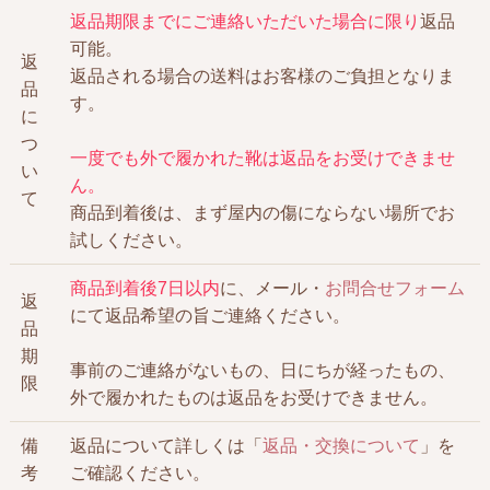
返品期限までにご連絡いただいた場合に限り
返品
可能。
返
返品される場合の送料はお客様のご負担となりま
品
す。
に
つ
一度でも外で履かれた靴は返品をお受けできませ
い
ん。
て
商品到着後は、まず屋内の傷にならない場所でお
試しください。
商品到着後7日以内
に、メール・
お問合せフォーム
返
にて返品希望の旨ご連絡ください。
品
期
事前のご連絡がないもの、日にちが経ったもの、
限
外で履かれたものは返品をお受けできません。
備
返品について詳しくは「
返品・交換について
」を
考
ご確認ください。