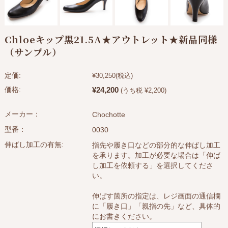
Chloeキップ黒21.5A★アウトレット★新品同様
（サンプル）
定価:
¥30,250
(税込)
¥24,200
価格:
(うち税 ¥2,200)
メーカー：
Chochotte
型番：
0030
伸ばし加工の有無:
指先や履き口などの部分的な伸ばし加工
を承ります。加工が必要な場合は「伸ば
し加工を依頼する」を選択してくださ
い。
伸ばす箇所の指定は、レジ画面の通信欄
に「履き口」「親指の先」など、具体的
にお書きください。