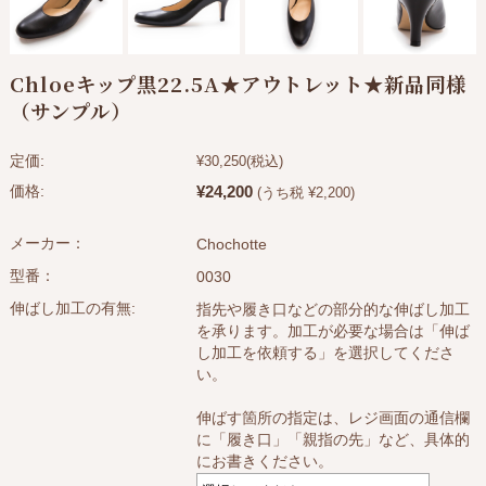
Chloeキップ黒22.5A★アウトレット★新品同様
（サンプル）
定価:
¥30,250
(税込)
¥24,200
価格:
(うち税 ¥2,200)
メーカー：
Chochotte
型番：
0030
伸ばし加工の有無:
指先や履き口などの部分的な伸ばし加工
を承ります。加工が必要な場合は「伸ば
し加工を依頼する」を選択してくださ
い。
伸ばす箇所の指定は、レジ画面の通信欄
に「履き口」「親指の先」など、具体的
にお書きください。