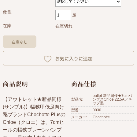
数量:
足
在庫:
在庫切れ
商品説明
商品仕様
outlet-新品同様★7cmパ
【アウトレット★新品同様
製品名:
ンプスChloe 22.5A／キ
ップ黒
(サンプル)】幅狭甲低足向け
型番:
0030
靴ブランドChochotte Plusの
メーカー:
Chochotte
Chloe（クロエ）は、7cmヒ
ールの幅狭プレーンパンプ