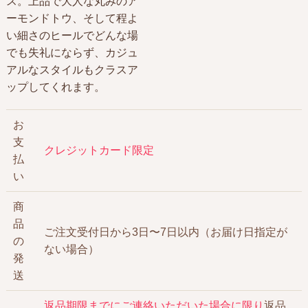
ス。上品で大人な丸みのア
ーモンドトウ、そして程よ
い細さのヒールでどんな場
でも失礼にならず、カジュ
アルなスタイルもクラスア
ップしてくれます。
お
支
クレジットカード限定
払
い
商
品
ご注文受付日から3日〜7日以内（お届け日指定が
の
ない場合）
発
送
返品期限までにご連絡いただいた場合に限り
返品