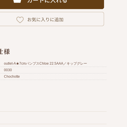
仕様
outlet-A★7cmパンプスChloe 22.5AAA／キップグレー
0030
Chochotte