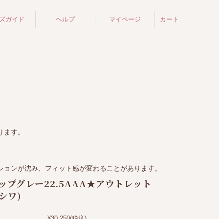
ズガイド
ヘルプ
マイページ
カート
ります。
ションが沈み、フィット感が変わることがあります。
キップグレー22.5AAA★アウトレット
シワ)
¥30,250
(税込)