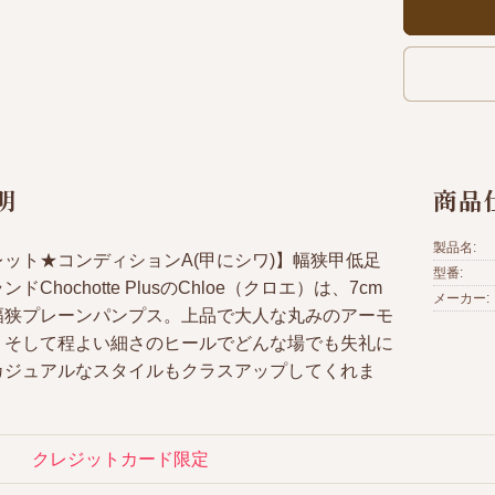
明
商品
製品名:
ット★コンディションA(甲にシワ)】幅狭甲低足
型番:
ドChochotte PlusのChloe（クロエ）は、7cm
メーカー:
幅狭プレーンパンプス。上品で大人な丸みのアーモ
、そして程よい細さのヒールでどんな場でも失礼に
カジュアルなスタイルもクラスアップしてくれま
クレジットカード限定