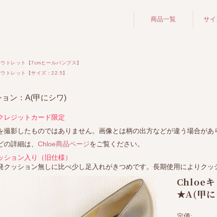
商品一覧
サイ
プレーンパンプ
ス
アウトレット【7cmヒールパンプス】
ストラップ付き
アウトレット【サイズ：22.5】
パンプス
レインシュー
ョン：A(甲にシワ)
ズ・レインブー
ツ
クレジットカード限定
バレエシューズ
を撮影したものではありません。画像とは柄の出方などが違う場合があ
ブーツ・ブーテ
どの詳細は、
Chloe商品ページ
をご覧ください。
ィ
ッション入り（旧仕様）
サンダル
発クッション無しに比べ少し足入れがきつめです。長期使用によりクッ
Chloe
スニーカー
★A(甲に
レースアップ
（ひも靴）
定価: