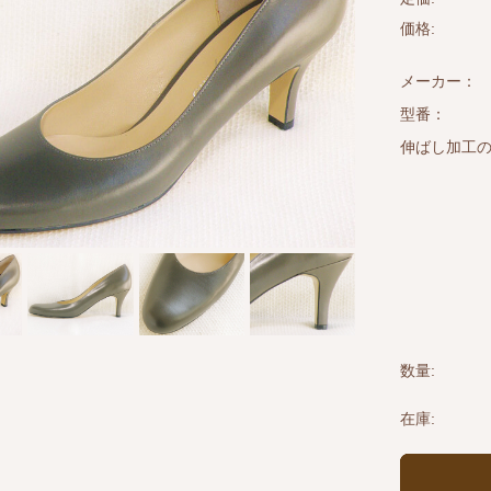
アウトレット
価格:
即納品
メーカー：
型番：
伸ばし加工の
数量:
在庫: